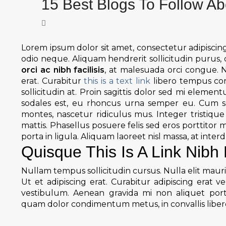
15 Best Blogs To Follow Ab
Lorem ipsum dolor sit amet, consectetur adipiscing 
odio neque. Aliquam hendrerit sollicitudin purus
orci ac nibh facilisis
, at malesuada orci congue. N
erat. Curabitur
this is a text link
libero tempus con
sollicitudin at. Proin sagittis dolor sed mi eleme
sodales est, eu rhoncus urna semper eu. Cum so
montes, nascetur ridiculus mus. Integer tristiqu
mattis. Phasellus posuere felis sed eros porttitor 
porta in ligula. Aliquam laoreet nisl massa, at inter
Quisque This Is A Link Nibh 
Nullam tempus sollicitudin cursus. Nulla elit mauri
Ut et adipiscing erat. Curabitur adipiscing erat
vestibulum. Aenean gravida mi non aliquet portti
quam dolor condimentum metus, in convallis libero 