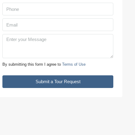
Aug
Mon
10
Aug
Tue
11
By submitting this form I agree to
Terms of Use
Aug
Submit a Tour Request
Wed
12
Aug
Thu
13