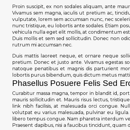
Proin suscipit, ex non sodales aliquam, ante mauri
Vivamus sem magna, iaculis ut pretium ac, tincid
vulputate, lorem sem accumsan nunc, nec scelerisq
nunc tristique, eu lobortis ante sodales. Etiam posue
vehicula nulla eget elit mollis, at condimentum est
Duis mollis et sem sed sollicitudin. Donec non odi
rutrum mi accumsan nec.
Duis mattis laoreet neque, et ornare neque solli
pretium. Donec et justo ante. Vivamus egestas so
natoque penatibus et magnis dis parturient monte
lobortis purus bibendum, quis dictum metus matti
Phasellus Posuere Felis Sed Eros
Curabitur massa magna, tempor in blandit id, porta
mauris sollicitudin et. Mauris risus lectus, tristique
link nibh facilisis, at malesuada orci congue. Nul
volutpat eu varius malesuada, pulvinar eu ligula. U
libero tempus congue. Nam pharetra interdum vest
Praesent dapibus, nisi a faucibus tincidunt, quam 