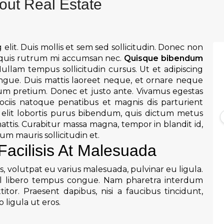
out Real Estate
elit. Duis mollis et sem sed sollicitudin. Donec non
, quis rutrum mi accumsan nec.
Quisque bibendum
ullam tempus sollicitudin cursus. Ut et adipiscing
gue. Duis mattis laoreet neque, et ornare neque
ntum pretium. Donec et justo ante. Vivamus egestas
ciis natoque penatibus et magnis dis parturient
e elit lobortis purus bibendum, quis dictum metus
mattis. Curabitur massa magna, tempor in blandit id,
dum mauris sollicitudin et.
Facilisis At Malesuada
s, volutpat eu varius malesuada, pulvinar eu ligula.
 vel libero tempus congue. Nam pharetra interdum
tor. Praesent dapibus, nisi a faucibus tincidunt,
ligula ut eros.