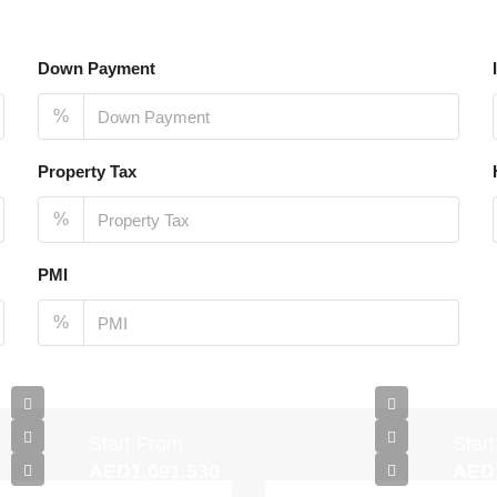
Down Payment
%
Property Tax
%
PMI
%
Start From
Star
AED1,091,530
AED1