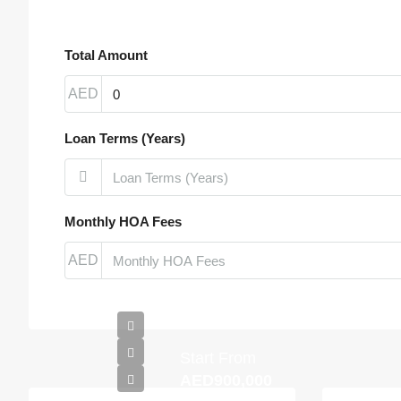
Total Amount
AED
Loan Terms (Years)
Monthly HOA Fees
AED
Start From
AED900,000