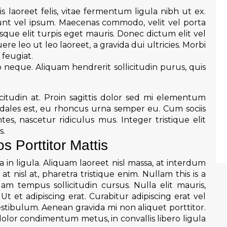
s laoreet felis, vitae fermentum ligula nibh ut ex.
unt vel ipsum. Maecenas commodo, velit vel porta
ue elit turpis eget mauris. Donec dictum elit vel
re leo ut leo laoreet, a gravida dui ultricies. Morbi
 feugiat.
o neque. Aliquam hendrerit sollicitudin purus, quis
citudin at. Proin sagittis dolor sed mi elementum
dales est, eu rhoncus urna semper eu. Cum sociis
s, nascetur ridiculus mus. Integer tristique elit
s.
 Porttitor Mattis
 in ligula. Aliquam laoreet nisl massa, at interdum
 at nisl at, pharetra tristique enim. Nullam this is a
lam tempus sollicitudin cursus. Nulla elit mauris,
t et adipiscing erat. Curabitur adipiscing erat vel
ibulum. Aenean gravida mi non aliquet porttitor.
dolor condimentum metus, in convallis libero ligula