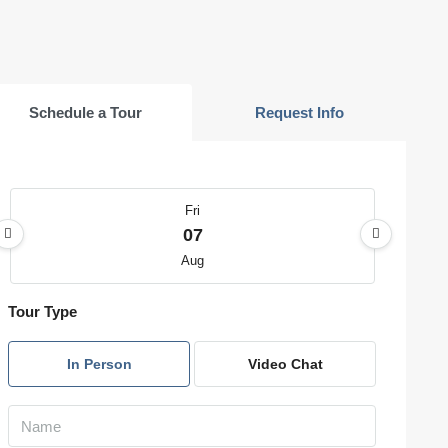
Schedule a Tour
Request Info
Fri
07
Aug
Tour Type
Sat
08
In Person
Video Chat
Aug
Sun
09