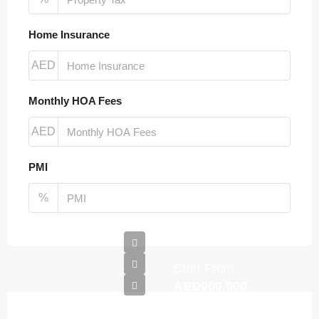
Home Insurance
AED
Monthly HOA Fees
AED
PMI
%
Start From
AED900,000