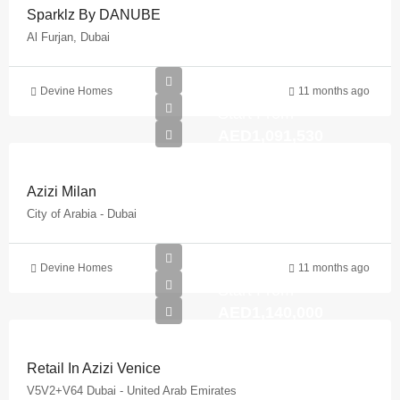
Sparklz By DANUBE
Al Furjan, Dubai
Devine Homes
11 months ago
Start From
AED1,091,530
Azizi Milan
City of Arabia - Dubai
Devine Homes
11 months ago
Start From
AED1,140,000
Retail In Azizi Venice
V5V2+V64 Dubai - United Arab Emirates