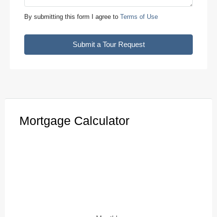
Tue
11
By submitting this form I agree to
Terms of Use
Aug
Submit a Tour Request
Wed
12
Aug
Thu
13
Mortgage Calculator
Aug
Fri
14
Aug
Sat