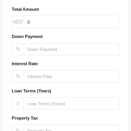
Aug
Total Amount
Thu
AED
20
Aug
Down Payment
%
Fri
21
Interest Rate
Aug
%
Loan Terms (Years)
Property Tax
%