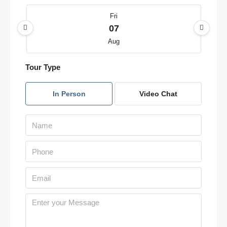
Fri
07
Aug
Tour Type
Sat
08
In Person
Video Chat
Aug
Sun
09
Aug
Mon
10
Aug