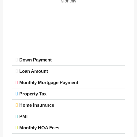
Monthly
15
Aug
Sun
16
Aug
Down Payment
Mon
17
Loan Amount
Aug
Monthly Mortgage Payment
Tue
Property Tax
18
Home Insurance
Aug
PMI
Wed
Monthly HOA Fees
19